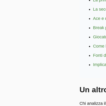
La pri
La seco
Ace e d
Break 
Giocatr
Come l
Fonti d
Implic
Un altr
Chi analizza i