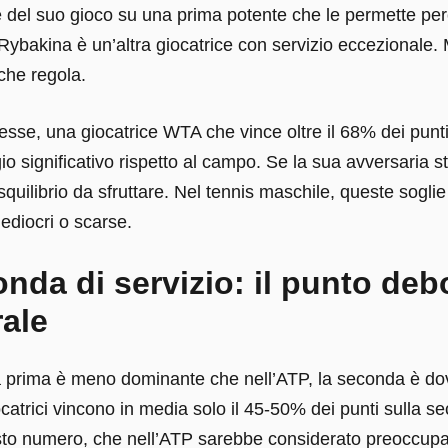
e del suo gioco su una prima potente che le permette per
Rybakina è un’altra giocatrice con servizio eccezionale.
che regola.
sse, una giocatrice WTA che vince oltre il 68% dei punti
o significativo rispetto al campo. Se la sua avversaria sta
quilibrio da sfruttare. Nel tennis maschile, queste sogli
ediocri o scarse.
nda di servizio: il punto deb
rale
 prima è meno dominante che nell’ATP, la seconda è dove 
ocatrici vincono in media solo il 45-50% dei punti sulla s
sto numero, che nell’ATP sarebbe considerato preoccup