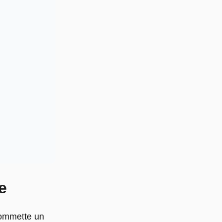
e
 commette un