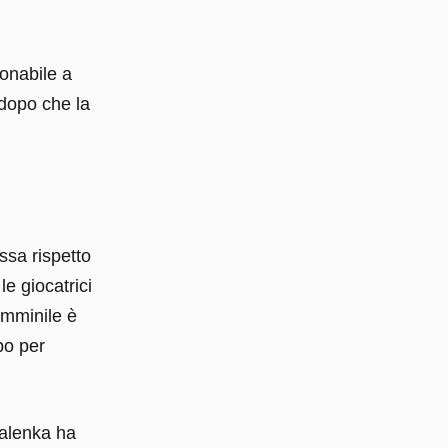
onabile a
 dopo che la
ssa rispetto
le giocatrici
emminile è
po per
balenka ha