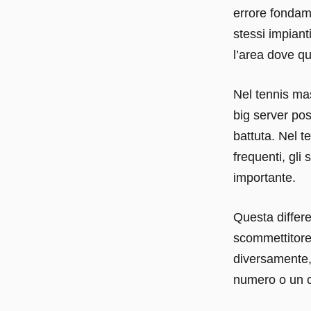
errore fondame
stessi impiant
l’area dove qu
Nel tennis mas
big server pos
battuta. Nel t
frequenti, gli
importante.
Questa differe
scommettitore,
diversamente,
numero o un c