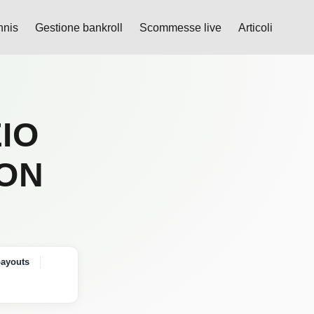
nnis
Gestione bankroll
Scommesse live
Articoli
ZIO
CON
payouts