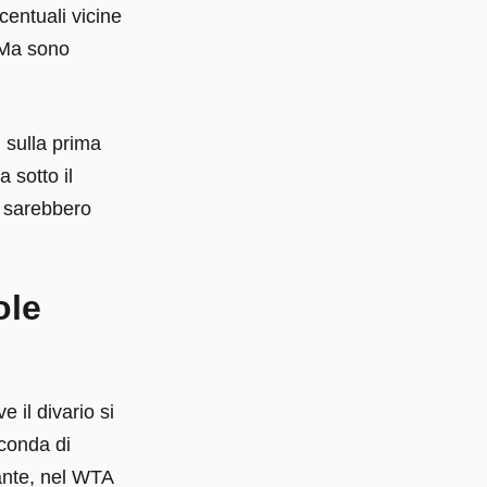
centuali vicine
 Ma sono
 sulla prima
 sotto il
e sarebbero
ole
il divario si
econda di
ante, nel WTA