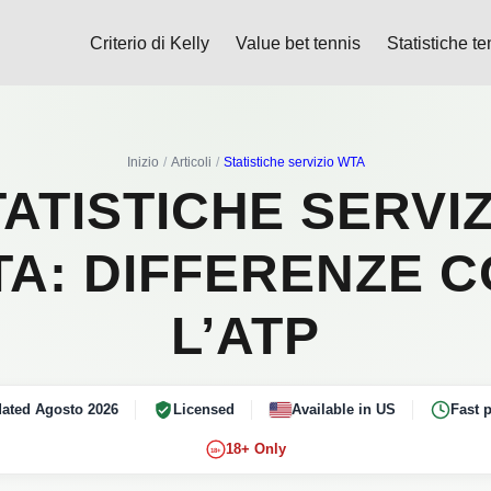
Criterio di Kelly
Value bet tennis
Statistiche te
Inizio
Articoli
Statistiche servizio WTA
ATISTICHE SERVI
A: DIFFERENZE 
L’ATP
ated Agosto 2026
Licensed
Available in US
Fast 
18+ Only
18+