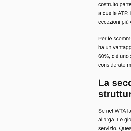
costruito part
a quelle ATP. 
eccezioni più 
Per le scomme
ha un vantaggi
60%, c’è uno s
considerate m
La seco
struttu
Se nel WTA la
allarga. Le gi
servizio. Que