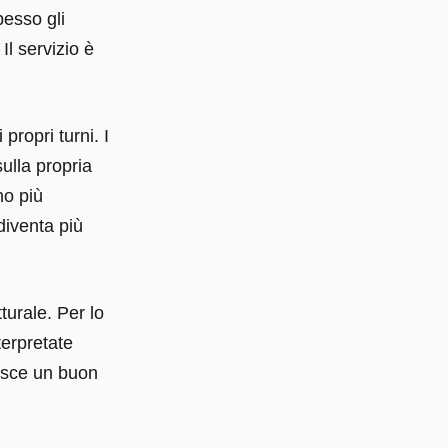
pesso gli
l servizio è
propri turni. I
ulla propria
no più
diventa più
turale. Per lo
terpretate
uisce un buon