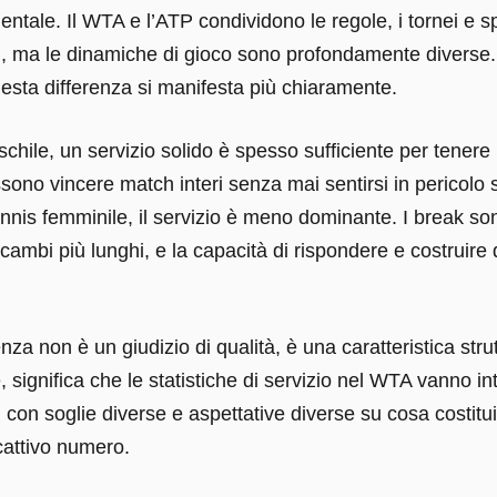
ntale. Il WTA e l’ATP condividono le regole, i tornei e s
i, ma le dinamiche di gioco sono profondamente diverse. I
esta differenza si manifesta più chiaramente.
chile, un servizio solido è spesso sufficiente per tenere i 
sono vincere match interi senza mai sentirsi in pericolo s
ennis femminile, il servizio è meno dominante. I break so
 scambi più lunghi, e la capacità di rispondere e costruire 
nza non è un giudizio di qualità, è una caratteristica strut
 significa che le statistiche di servizio nel WTA vanno in
 con soglie diverse e aspettative diverse su cosa costit
attivo numero.