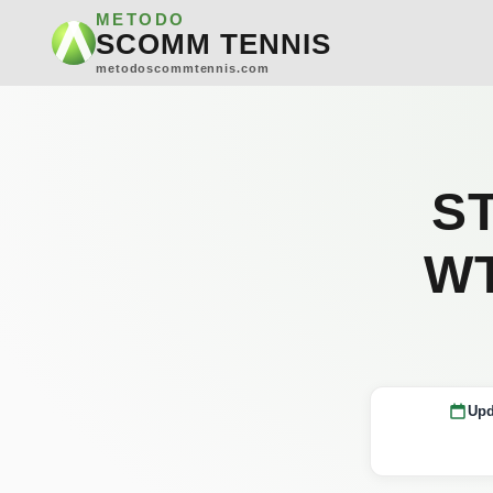
METODO
SCOMM TENNIS
metodoscommtennis.com
ST
WT
Upd