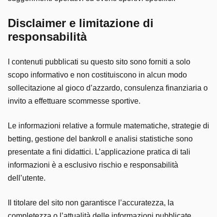
Disclaimer e limitazione di
responsabilità
I contenuti pubblicati su questo sito sono forniti a solo
scopo informativo e non costituiscono in alcun modo
sollecitazione al gioco d’azzardo, consulenza finanziaria o
invito a effettuare scommesse sportive.
Le informazioni relative a formule matematiche, strategie di
betting, gestione del bankroll e analisi statistiche sono
presentate a fini didattici. L’applicazione pratica di tali
informazioni è a esclusivo rischio e responsabilità
dell’utente.
Il titolare del sito non garantisce l’accuratezza, la
completezza o l’attualità delle informazioni pubblicate.