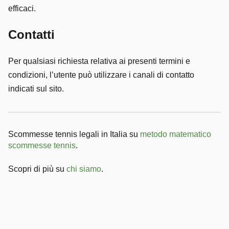
efficaci.
Contatti
Per qualsiasi richiesta relativa ai presenti termini e
condizioni, l’utente può utilizzare i canali di contatto
indicati sul sito.
Scommesse tennis legali in Italia su
metodo matematico
scommesse tennis
.
Scopri di più su
chi siamo
.