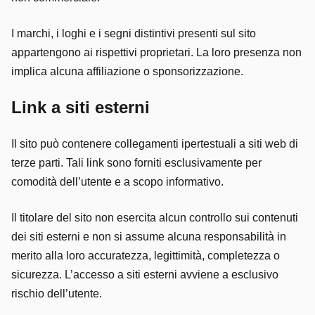
I marchi, i loghi e i segni distintivi presenti sul sito
appartengono ai rispettivi proprietari. La loro presenza non
implica alcuna affiliazione o sponsorizzazione.
Link a siti esterni
Il sito può contenere collegamenti ipertestuali a siti web di
terze parti. Tali link sono forniti esclusivamente per
comodità dell’utente e a scopo informativo.
Il titolare del sito non esercita alcun controllo sui contenuti
dei siti esterni e non si assume alcuna responsabilità in
merito alla loro accuratezza, legittimità, completezza o
sicurezza. L’accesso a siti esterni avviene a esclusivo
rischio dell’utente.